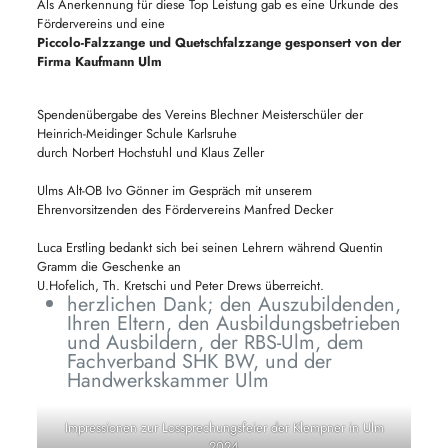
Als Anerkennung für diese Top Leistung gab es eine Urkunde des
Fördervereins und eine
Piccolo-Falzzange und Quetschfalzzange gesponsert von der
Firma Kaufmann Ulm
Spendenübergabe des Vereins Blechner Meisterschüler der
Heinrich-Meidinger Schule Karlsruhe
durch Norbert Hochstuhl und Klaus Zeller
Ulms Alt-OB Ivo Gönner im Gespräch mit unserem
Ehrenvorsitzenden des Fördervereins Manfred Decker
Luca Erstling bedankt sich bei seinen Lehrern während Quentin
Gramm die Geschenke an
U.Hofelich, Th. Kretschi und Peter Drews überreicht.
herzlichen Dank; den Auszubildenden,
Ihren Eltern, den Ausbildungsbetrieben
und Ausbildern, der RBS-Ulm, dem
Fachverband SHK BW, und der
Handwerkskammer Ulm
Impressionen zur Lossprechungsfeier der Klempner in Ulm
2024