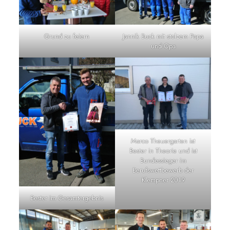
Grund zu feiern
Jannik Buck mit stolzem Papa
und Opa
Marco Theuergarten ist
Bester in Theorie und ist
Bundessieger im
Berufswettbewerb der
Klempner 2019
Bester im Gesamtergebnis