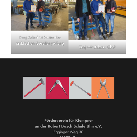
Osaj Arlind ist Bester der
praktischen Gesellenprüfung
Osaj mit stolzem Chef
Förderverein für Klempner
an der Robert Bosch Schule Ulm e.V.
Egginger Weg 30